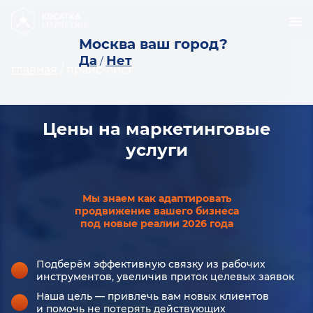
Москва ваш город?
Да
Нет
/
главная
/
прайс-лист
Цены на маркетинговые
услуги
Мы знаем как адаптировать
продвижение вашего бизнеса
под новые реалии 2026 года
Подберём эффективную связку из рабочих
инструментов, увеличив приток целевых заявок
Наша цель — привлечь вам новых клиентов
и помочь не потерять действующих