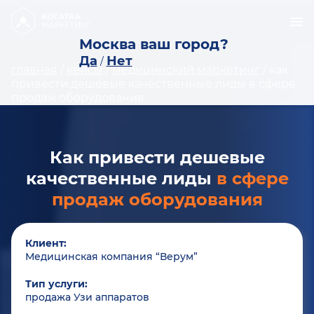
Москва ваш город?
Да
Нет
/
главная
/
кейсы
/
медицинский маркетинг
/
как
привести дешевые качественные лиды в сфере
продаж оборудования
Как привести дешевые
качественные лиды
в сфере
продаж оборудования
Клиент:
Медицинская компания “Верум”
Тип услуги:
продажа Узи аппаратов