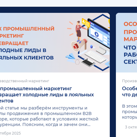
зводственный маркетинг
Произв
 промышленный маркетинг
Особ
вращает холодные лиды в лояльных
что д
ентов
В это
ой статье мы разберём инструменты и
промы
алы продвижения в промышленном B2B
которы
оре, которые работают в условиях жесткой
подел
уренции. Поясним, когда и зачем они
3 окт
приме
еняются.
ктября 2025