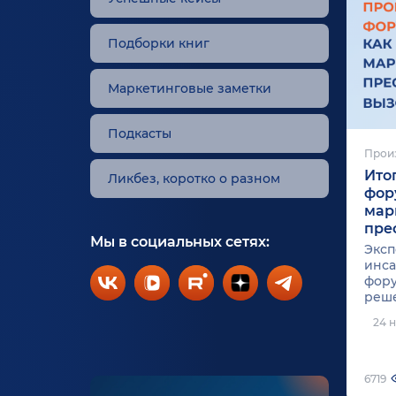
Подборки книг
Маркетинговые заметки
Подкасты
Прои
Ито
Ликбез, коротко о разном
фор
мар
пре
Мы в социальных сетях:
Эксп
инса
фору
реш
24 
6719