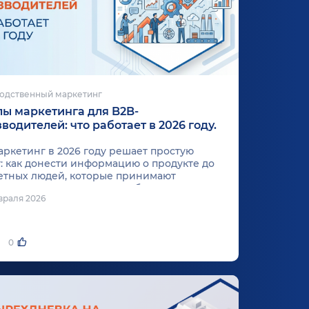
одственный маркетинг
ы маркетинга для B2B-
водителей: что работает в 2026 году.
аркетинг в 2026 году решает простую
у: как донести информацию о продукте до
етных людей, которые принимают
ия. Инструментов много, бюджет не
враля 2026
овый, поэтому приходится выбирать.
0