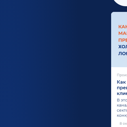
Прои
Как
пре
кли
В эт
кан
сект
конк
прим
8 о