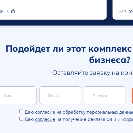
инстр
лашаем вас на ключевое отраслевое
2027
тие этой осени.
0
6876
Чтобы 
2026-2
постр
персо
Подойдет ли этот комплекс
бизнеса?
Оставляйте заявку на ко
Даю
согласие на обработку персональных данны
Даю
согласие
на получение рекламной и инфор