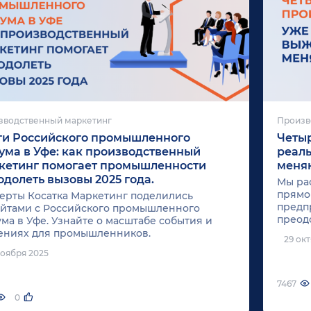
зводственный маркетинг
Произв
ги Российского промышленного
Четыр
ума в Уфе: как производственный
реаль
кетинг помогает промышленности
меня
одолеть вызовы 2025 года.
Мы ра
прямо
ерты Косатка Маркетинг поделились
предпр
йтами с Российского промышленного
преодо
ма в Уфе. Узнайте о масштабе события и
конкр
ениях для промышленников.
29 ок
бизне
ноября 2025
возмо
7467
0