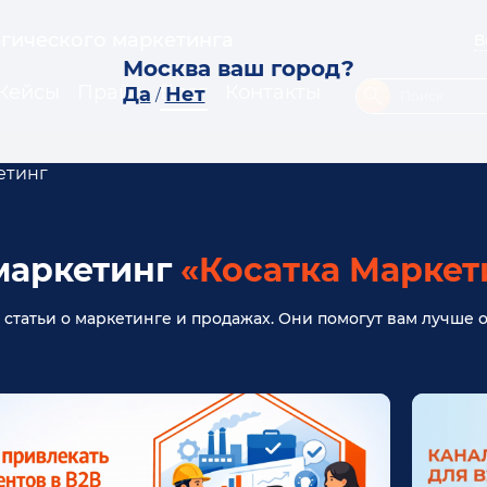
егического маркетинга
В
Москва ваш город?
Кейсы
Прайс
Блог
Контакты
Да
Нет
/
етинг
маркетинг
«Косатка Маркет
е статьи о маркетинге и продажах. Они помогут вам лучше