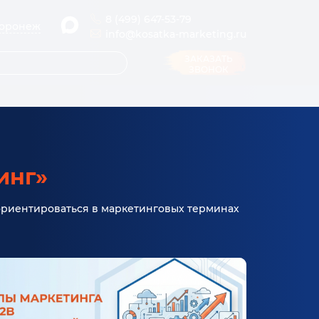
8 (499) 647-53-79
оронеж
info@kosatka-marketing.ru
ЗАКАЗАТЬ
ЗВОНОК
инг»
 ориентироваться в маркетинговых терминах