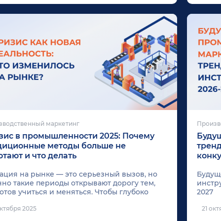
зводственный маркетинг
Произв
зис в промышленности 2025: Почему
Буду
диционные методы больше не
тренд
отают и что делать
конку
ация на рынке — это серьезный вызов, но
Будущ
но такие периоды открывают дорогу тем,
инстр
готов учиться и меняться. Чтобы глубоко
2027
узиться в каждую из этих тем, получить
октября 2025
21 окт
вые инструменты и пообщаться с теми, кто
Будущ
успешно применяет их на практике,