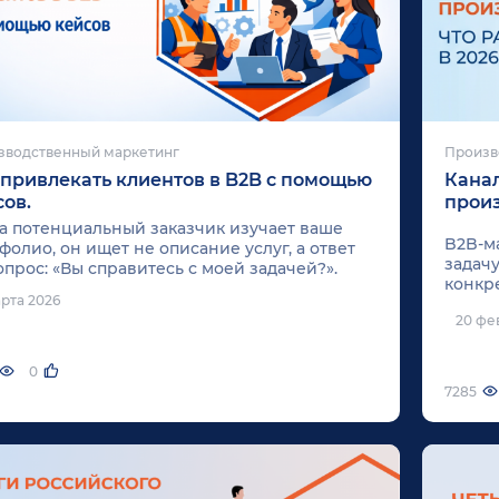
зводственный маркетинг
Произв
 привлекать клиентов в B2B с помощью
Канал
сов.
произ
а потенциальный заказчик изучает ваше
B2B-м
фолио, он ищет не описание услуг, а ответ
задач
опрос: «Вы справитесь с моей задачей?».
конкр
арта 2026
решен
20 фе
резин
0
7285