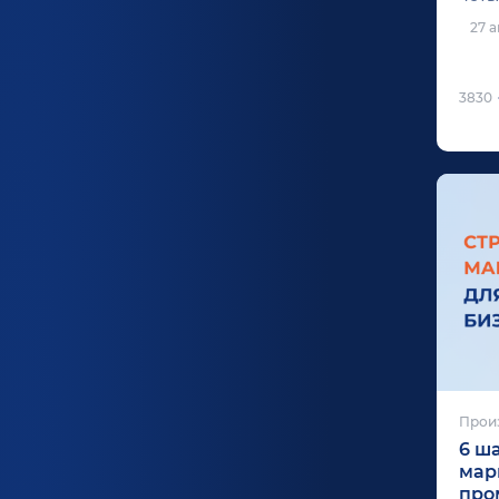
27 а
3830
Прои
6 ш
мар
про