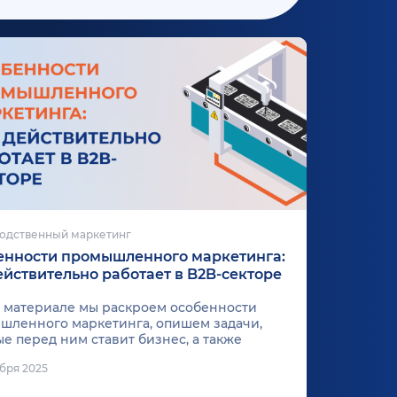
одственный маркетинг
енности промышленного маркетинга:
ействительно работает в B2B-секторе
м материале мы раскроем особенности
шленного маркетинга, опишем задачи,
е перед ним ставит бизнес, а также
имся практическими стратегиями и
ября 2025
рами их реализации.