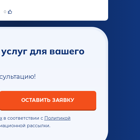
ументы для победы в конкуренции 2026-
0
не просто выживать, а уверенно расти в
027 годах, компаниям нужна стратегия,
оенная на глубокой аналитике и
нализированном подходе.
 услуг для вашего
нсультацию!
ОСТАВИТЬ ЗАЯВКУ
х
в соответствии с
Политикой
мационной рассылки.