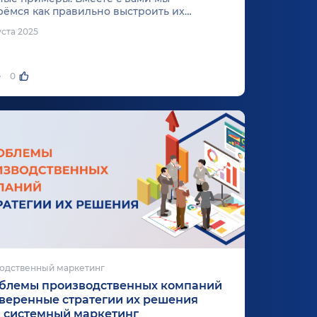
рёмся как правильно выстроить их
одействие для достижения максимальных
уста 2025
татов.
0
одственный маркетинг
облемы производственных компаний
веренные стратегии их решения
 системный маркетинг