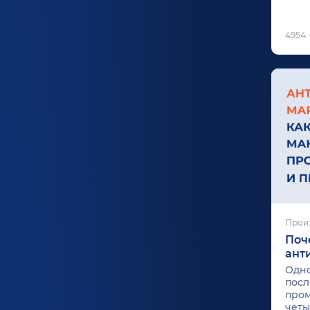
4954
Прои
Поч
ант
Одно
посл
пром
четы