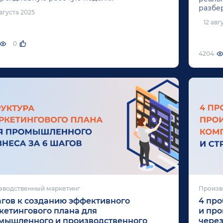
разбе
вгуста 2025
взаим
12 авг
резуль
0
4204
зводственный маркетинг
Произв
агов к созданию эффективного
4 пр
кетингового плана для
и про
мышленного и производственного
через