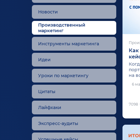
Новости
Производственный
маркетинг
Прои
Инструменты маркетинга
Как
кей
Идеи
Когд
порт
на в
Уроки по маркетингу
6 м
Цитаты
7098
Лайфхаки
Экспресс-аудиты
Успешные кейсы