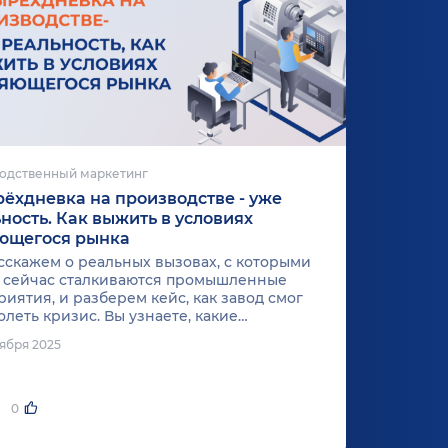
одственный маркетинг
ёхдневка на производстве - уже
ность. Как выжить в условиях
ющегося рынка
сскажем о реальных вызовах, с которыми
 сейчас сталкиваются промышленные
иятия, и разберем кейс, как завод смог
леть кризис. Вы узнаете, какие
етные шаги помогут перезагрузить ваш
тября 2025
с-подход и превратить угрозы в
жности.
0