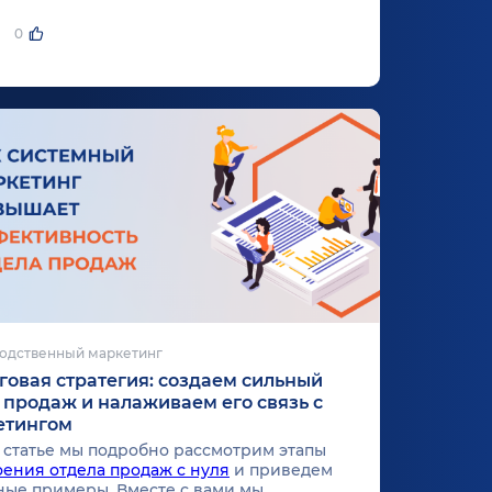
0
одственный маркетинг
овая стратегия: создаем сильный
 продаж и налаживаем его связь с
етингом
й статье мы подробно рассмотрим этапы
оения отдела продаж с нуля
и приведем
ные примеры. Вместе с вами мы