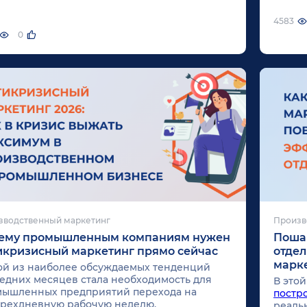
4583
0
зводственный маркетинг
Произв
ему промышленным компаниям нужен
Пошаг
икризисный маркетинг прямо сейчас
отдел
марк
й из наиболее обсуждаемых тенденций
едних месяцев стала необходимость для
В это
ышленных предприятий перехода на
постр
рехдневную рабочую неделю.
реаль